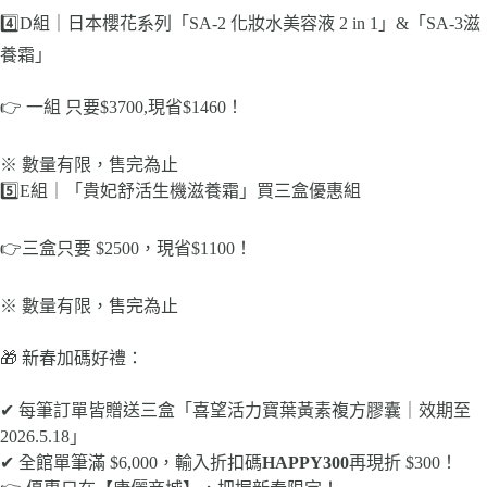
4️⃣D組｜日本櫻花系列「SA-2 化妝水美容液 2 in 1」&「SA-3滋
養霜」
👉 一組 只要$3700,現省$1460！
※ 數量有限，售完為止
5️⃣E組｜「貴妃舒活生機滋養霜」買三盒優惠組
👉三盒只要 $2500，現省$1100！
※ 數量有限，售完為止
🎁 新春加碼好禮：
✔ 每筆訂單皆贈送三盒「喜望活力寶葉黃素複方膠囊｜效期至
2026.5.18」
✔ 全館單筆滿 $6,000，輸入折扣碼
HAPPY
3
00
再現折 $300！