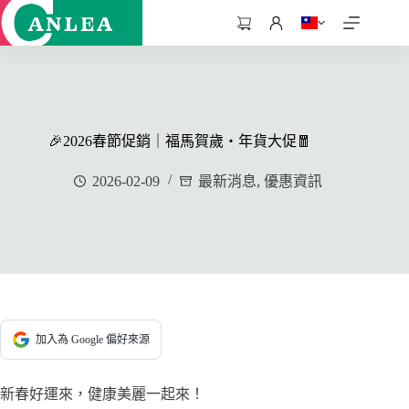
跳
至
購
主
物
要
車
內
容
🎉2026春節促銷｜福馬賀歲・年貨大促🧧
2026-02-09
最新消息
,
優惠資訊
加入為 Google 偏好來源
新春好運來，健康美麗一起來！