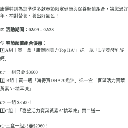
康儷特別為您準備多款春節限定健康與保養超值組合，讓您過好
年、補對營養、養出好氣色！
📅
活動期間：
02
/
09
–
02
/
28
💛
春節超值組合優惠：
1️⃣A組｜買一盒「康儷固美力Top HA⁺」送一瓶「L型發酵乳酸
鈣」
👉 一組只要 $3600！
2️⃣ B組｜買一瓶「海得寶DHA70魚油」送一盒「喜望活力寶葉
黃素A+精萃凍」
👉 一組 $3500！
3️⃣C組｜「喜望活力寶葉黃素A⁺精萃凍」買二送一
👉三盒一組只要$2960！