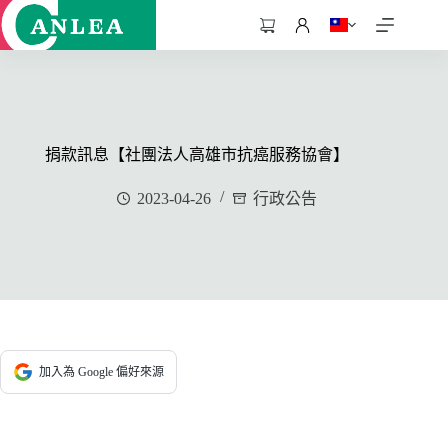
跳
至
購
主
物
要
車
內
容
捐款訊息【社團法人高雄市抗癌服務協會】
2023-04-26
行政公告
加入為 Google 偏好來源