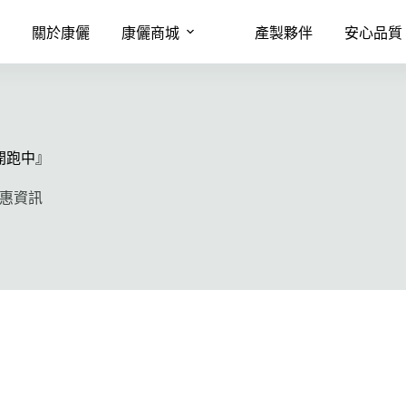
息
關於康儷
康儷商城
產製夥伴
安心品質
開跑中』
惠資訊