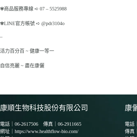
✾商品服務專線 ➪ 07 – 5525988
✾LINE官方帳號 ➪ @pdr3104o
–
活力百分百 ~ 健康一等一
自信亮麗 ~ 盡在康儷
康順生物科技股份有限公司
康
電話｜
06-2617506
傳真｜06-2911665
電話
網址｜
https://www.healthflow-bio.com/
傳真｜0