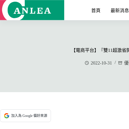
跳
至
首頁
最新消
主
要
內
容
【電商平台】『雙11超激省
2022-10-31
優
加入為 Google 偏好來源