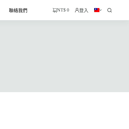
NT$
0
聯絡我們
登入
購
物
車