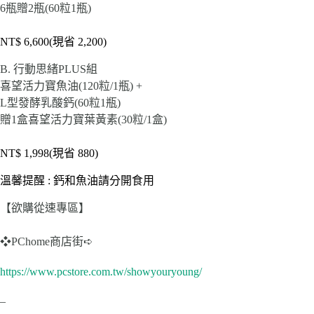
6瓶贈2瓶(60粒1瓶)
NT$ 6,600(現省 2,200)
B. 行動思緒PLUS組
喜望活力寶魚油(120粒/1瓶) +
L型發酵乳酸鈣(60粒1瓶)
贈1盒喜望活力寶葉黃素(30粒/1盒)
NT$ 1,998(現省 880)
溫馨提醒 : 鈣和魚油請分開食用
【欲購從速專區】
❖PChome商店街➪
https://www.pcstore.com.tw/showyouryoung/
–