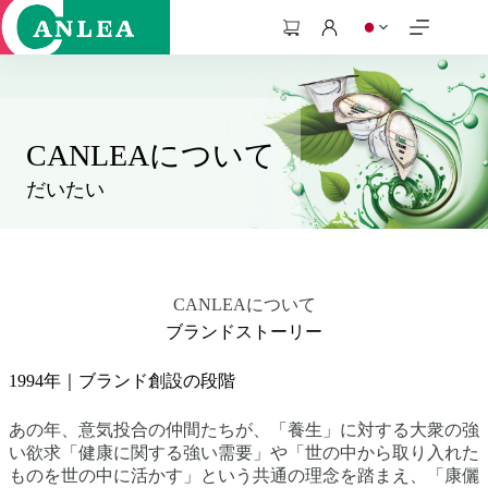
コ
ン
シ
テ
ョ
ン
ッ
ツ
ピ
へ
ン
ス
CANLEAについて
グ
キ
カ
だいたい
ッ
ー
プ
ト
CANLEAについて
ブランドストーリー
1994年｜ブランド創設の段階
あの年、意気投合の仲間たちが、「養生」に対する大衆の強
い欲求「健康に関する強い需要」や「世の中から取り入れた
ものを世の中に活かす」という共通の理念を踏まえ、「康儷