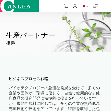
コ
ン
シ
テ
ョ
ン
ッ
ツ
ピ
へ
ン
ス
生産パートナー
グ
キ
カ
相棒
ッ
ー
プ
ト
ビジネスプロセス戦略
バイオテクノロジーの急速な発展を受けて、多くの
企業や団体が「環境に優しく、自然で健康的な」健
康食品の研究開発に積極的に投資を行っています
が、機能性飲料に関しては、多くの企業が無菌低温
充填技術や技術を欠いています。特許を取得した包