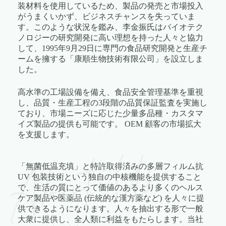
装材料を使用しているため、製品の発売と市場投入
がうまくいかず、ビジネスチャンスを失っていま
す。このような状況を鑑み、李金振氏はバイオテク
ノロジーの研究
開発に高い理想を持った人々と協力
して、1995年9月29日に専門の食品研究開発と生産チ
ームを擁する「康順生物技術有限公司」を設立しま
した。
高水準の工場設備を備え、食品安全管理基準を重視
し、品質・生産工程の3段階の品質保証監査を実施し
ており
、市場ニーズに応じた少量多品種・カスタマ
イズ製品の提供
も可能です。
OEM 顧客の市場拡大
を支援します。
「無菌低温充填」と特許取得済みの多層フィルム抗
UV 包装技術という独自の中核機能を提供すること
で
、生活の質にとって価値のあるより多くのヘルス
ケア製品や医薬品 (伝統的な漢方薬など) を人々に提
供できるようになります。人々を抽出する形で一般
大衆に提供し、全人類に利益をもたらします。当社